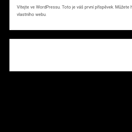
Vítejte ve WordPressu. Toto je váš první příspěvek. Můžete
vlastního webu.
Navigace
pro
příspěvek