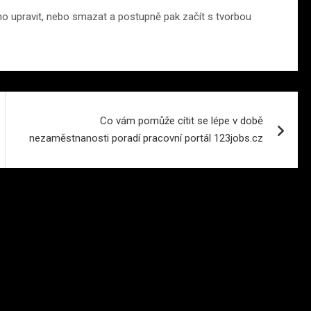
 ho upravit, nebo smazat a postupně pak začít s tvorbou
Co vám pomůže cítit se lépe v době
nezaměstnanosti poradí pracovní portál 123jobs.cz