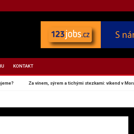
Z
HU
KONTAKT
eme?
Za vínem, sýrem a tichými stezkami: víkend v Mora