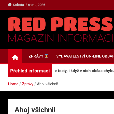
Skip
Sobota, 8 srpna, 2026
to
content
ZPRAVY.REDPRESS.C
Zprávy a Novinky
ZPRÁVY
VYDAVATELSTVÍ ON-LINE OBSA
Přehled informací
adox: Proč náš mozek miluje testy, i když v nich občas chybuj
Home
Zprávy
Ahoj všichni!
Ahoj všichni!