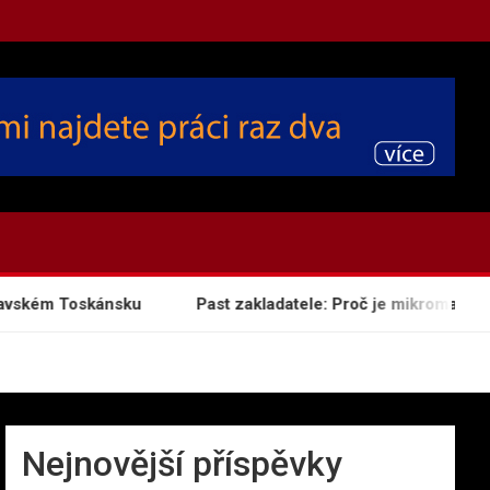
vském Toskánsku
Past zakladatele: Proč je mikromanageme
Nejnovější příspěvky