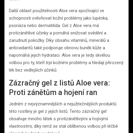
Další oblast použitelnosti Aloe vera spočívající ve
schopnosti ovlivňovat kožní problémy jako lupénka,
psoriáza nebo dermatitida. Gel z Aloe vera má
protizánětlivé účinky a pomáhá snižovat svědění a
zarudnutí pokožky. Díky obsahu vitamínů, minerálů a
antioxidantů také podporuje obnovu buněk kůže a
napomáhá jejich hydrataci. Aloe vera je tedy skvělou
volbou pro ty, kteří trpí kožními problémy a hledají přirozený
lék bez vedlejších účinků.
Zázračný gel z listů Aloe vera:
Proti zánětům a hojení ran
Jedním z nejvýznamnějších a nejužitečnějších produktů
této rostliny je gel z jejích listů. Tento zázračný gel
obsahuje mnoho látek s protizánětlivými a hojivými
vlastnostmi, díky nimž se stal oblíbenou volbou při léčbě