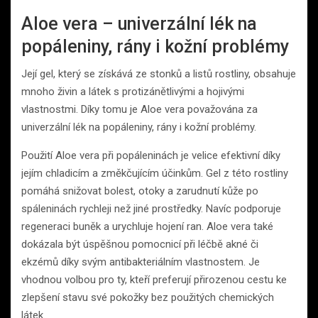
Aloe vera – univerzální lék na
popáleniny, rány i kožní problémy
Její gel, který se získává ze stonků a listů rostliny, obsahuje
mnoho živin a látek s protizánětlivými a hojivými
vlastnostmi. Díky tomu je Aloe vera považována za
univerzální lék na popáleniny, rány i kožní problémy.
Použití Aloe vera při popáleninách je velice efektivní díky
jejím chladicím a změkčujícím účinkům. Gel z této rostliny
pomáhá snižovat bolest, otoky a zarudnutí kůže po
spáleninách rychleji než jiné prostředky. Navíc podporuje
regeneraci buněk a urychluje hojení ran. Aloe vera také
dokázala být úspěšnou pomocnicí při léčbě akné či
ekzémů díky svým antibakteriálním vlastnostem. Je
vhodnou volbou pro ty, kteří preferují přirozenou cestu ke
zlepšení stavu své pokožky bez použitých chemických
látek.