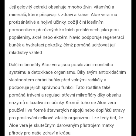
Její gelovitý extrakt obsahuje mnoho živin, vitamínů a
minerálů, které přispívají k zdraví a kráse. Aloe vera má
protizánětlivé a hojivé účinky, což ji činí ideálním
pomocníkem při různých kožních problémech jako jsou
popáleniny, akné nebo ekzém. Navíc podporuje regeneraci
buněk a hydrataci pokožky, čímž pomáhá udržovat její
mladistvý vzhled.
Dalšími benefity Aloe vera jsou posilování imunitního
systému a detoxikace organismu. Díky svým antioxidačním
vlastnostem chrání buňky před volnými radikály a
podporuje jejich správnou funkci. Tato rostlina také
pomáhá trávení a regulaci střevní mikroflóry díky obsahu
enzymů s laxativními účinky. Kromě toho se Aloe vera
používá i ve formě šťavnatých nápojů nebo doplňků stravy
pro posilování celkové vitality organizmu. Lze tedy říct, že
Aloe vera je skutečným darovaným přístrojem matky
přírody pro naše zdraví a krásu.