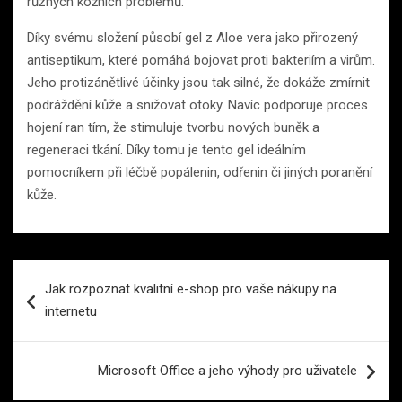
různých kožních problémů.
Díky svému složení působí gel z Aloe vera jako přirozený
antiseptikum, které pomáhá bojovat proti bakteriím a virům.
Jeho protizánětlivé účinky jsou tak silné, že dokáže zmírnit
podráždění kůže a snižovat otoky. Navíc podporuje proces
hojení ran tím, že stimuluje tvorbu nových buněk a
regeneraci tkání. Díky tomu je tento gel ideálním
pomocníkem při léčbě popálenin, odřenin či jiných poranění
kůže.
Navigace
Jak rozpoznat kvalitní e-shop pro vaše nákupy na
pro
internetu
příspěvek
Microsoft Office a jeho výhody pro uživatele