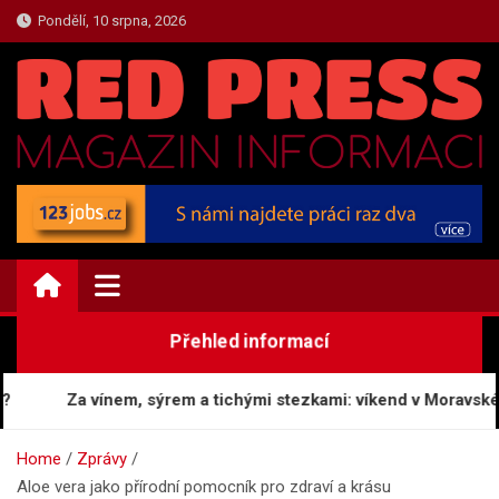
Skip
Pondělí, 10 srpna, 2026
to
content
ZPRAVY.REDPRESS.CZ
Zprávy a Novinky
Přehled informací
Za vínem, sýrem a tichými stezkami: víkend v Moravském
Home
Zprávy
Aloe vera jako přírodní pomocník pro zdraví a krásu