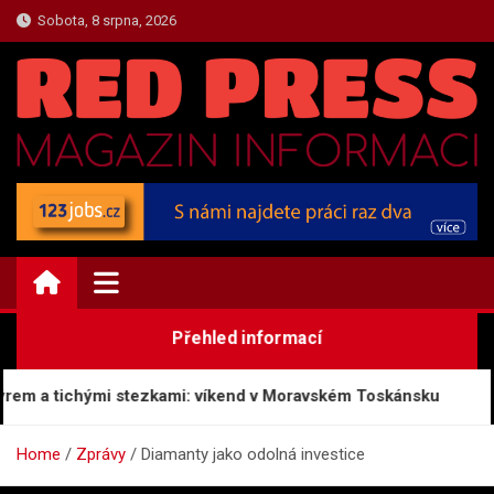
Skip
Sobota, 8 srpna, 2026
to
content
ZPRAVY.REDPRESS.CZ
Zprávy a Novinky
Přehled informací
m a tichými stezkami: víkend v Moravském Toskánsku
Pas
Home
Zprávy
Diamanty jako odolná investice