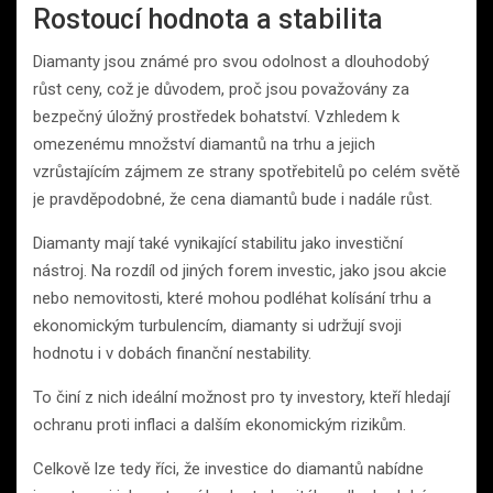
Rostoucí hodnota a stabilita
Diamanty jsou známé pro svou odolnost a dlouhodobý
růst ceny, což je důvodem, proč jsou považovány za
bezpečný úložný prostředek bohatství. Vzhledem k
omezenému množství diamantů na trhu a jejich
vzrůstajícím zájmem ze strany spotřebitelů po celém světě
je pravděpodobné, že cena diamantů bude i nadále růst.
Diamanty mají také vynikající stabilitu jako investiční
nástroj. Na rozdíl od jiných forem investic, jako jsou akcie
nebo nemovitosti, které mohou podléhat kolísání trhu a
ekonomickým turbulencím, diamanty si udržují svoji
hodnotu i v dobách finanční nestability.
To činí z nich ideální možnost pro ty investory, kteří hledají
ochranu proti inflaci a dalším ekonomickým rizikům.
Celkově lze tedy říci, že investice do diamantů nabídne