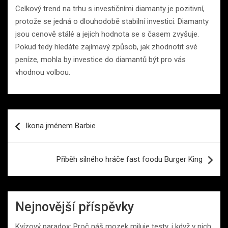
Celkový trend na trhu s investičními diamanty je pozitivní,
protože se jedná o dlouhodobě stabilní investici. Diamanty
jsou cenově stálé a jejich hodnota se s časem zvyšuje.
Pokud tedy hledáte zajímavý způsob, jak zhodnotit své
peníze, mohla by investice do diamantů být pro vás
vhodnou volbou.
Navigace
Ikona jménem Barbie
pro
příspěvek
Příběh silného hráče fast foodu Burger King
Nejnovější příspěvky
Kvízový paradox: Proč náš mozek miluje testy, i když v nich