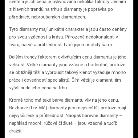
světě a jejich cena je ovlivňována několika faktory. Jedním
z hlavních trendů na trhu s diamanty je poptávka po
přírodních, nebroušených diamantech.
Tyto diamanty mají unikátní charakter a jsou často ceněny
pro svou vzácnost a krásu. Přirozené nedokonalosti v
tvaru, barvě a průhlednosti tvoří jejich osobitý šarm.
Dalším trendy faktorem ovlivňujícím cenu diamantu je jeho
velikost. Velké diamanty jsou vzácné a hodnotné, protože
se obtížněji těží a vybrousit takový klenot vyžaduje mnoho
práce i dovedností specialistů. Čím větší je diamant, tím
vyšší bude jeho cena na trhu.
Kromě toho má také barva diamantu vliv na jeho cenu.
Bezbarvé (tzv. bílé) diamanty jsou nejcenštší, protože mají
nejvyšší lesk a průhlednost. Naopak barevné diamanty –
například modré, růžové či žluté – jsou vzácné a tudíž
dražší.