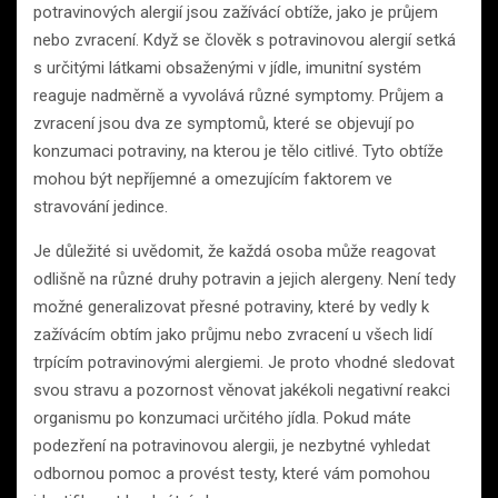
potravinových alergií jsou zažívácí obtíže, jako je průjem
nebo zvracení. Když se člověk s potravinovou alergií setká
s určitými látkami obsaženými v jídle, imunitní systém
reaguje nadměrně a vyvolává různé symptomy. Průjem a
zvracení jsou dva ze symptomů, které se objevují po
konzumaci potraviny, na kterou je tělo citlivé. Tyto obtíže
mohou být nepříjemné a omezujícím faktorem ve
stravování jedince.
Je důležité si uvědomit, že každá osoba může reagovat
odlišně na různé druhy potravin a jejich alergeny. Není tedy
možné generalizovat přesné potraviny, které by vedly k
zažívácím obtím jako průjmu nebo zvracení u všech lidí
trpícím potravinovými alergiemi. Je proto vhodné sledovat
svou stravu a pozornost věnovat jakékoli negativní reakci
organismu po konzumaci určitého jídla. Pokud máte
podezření na potravinovou alergii, je nezbytné vyhledat
odbornou pomoc a provést testy, které vám pomohou