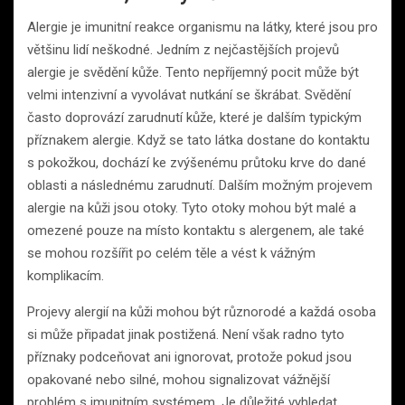
Alergie je imunitní reakce organismu na látky, které jsou pro
většinu lidí neškodné. Jedním z nejčastějších projevů
alergie je svědění kůže. Tento nepříjemný pocit může být
velmi intenzivní a vyvolávat nutkání se škrábat. Svědění
často doprovází zarudnutí kůže, které je dalším typickým
příznakem alergie. Když se tato látka dostane do kontaktu
s pokožkou, dochází ke zvýšenému průtoku krve do dané
oblasti a následnému zarudnutí. Dalším možným projevem
alergie na kůži jsou otoky. Tyto otoky mohou být malé a
omezené pouze na místo kontaktu s alergenem, ale také
se mohou rozšířit po celém těle a vést k vážným
komplikacím.
Projevy alergií na kůži mohou být různorodé a každá osoba
si může připadat jinak postižená. Není však radno tyto
příznaky podceňovat ani ignorovat, protože pokud jsou
opakované nebo silné, mohou signalizovat vážnější
problém s imunitním systémem. Je důležité vyhledat