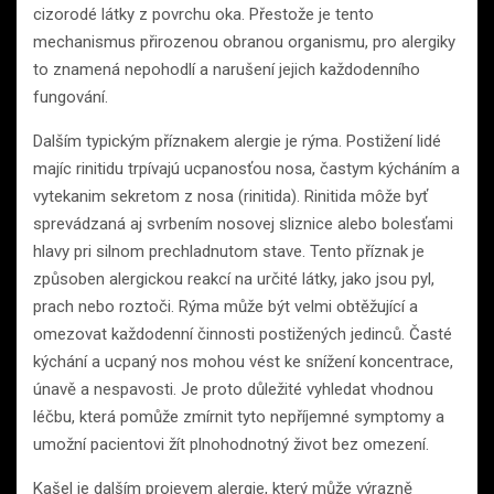
cizorodé látky z povrchu oka. Přestože je tento
mechanismus přirozenou obranou organismu, pro alergiky
to znamená nepohodlí a narušení jejich každodenního
fungování.
Dalším typickým příznakem alergie je rýma. Postižení lidé
majíc rinitidu trpívajú ucpanosťou nosa, častym kýcháním a
vytekanim sekretom z nosa (rinitida). Rinitida môže byť
sprevádzaná aj svrbením nosovej sliznice alebo bolesťami
hlavy pri silnom prechladnutom stave. Tento příznak je
způsoben alergickou reakcí na určité látky, jako jsou pyl,
prach nebo roztoči. Rýma může být velmi obtěžující a
omezovat každodenní činnosti postižených jedinců. Časté
kýchání a ucpaný nos mohou vést ke snížení koncentrace,
únavě a nespavosti. Je proto důležité vyhledat vhodnou
léčbu, která pomůže zmírnit tyto nepříjemné symptomy a
umožní pacientovi žít plnohodnotný život bez omezení.
Kašel je dalším projevem alergie, který může výrazně