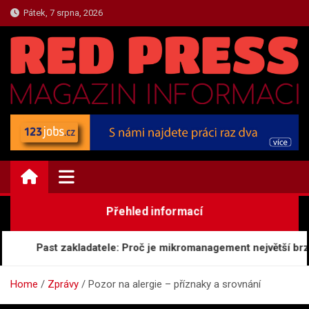
Skip
Pátek, 7 srpna, 2026
to
content
ZPRAVY.REDPRESS.CZ
Zprávy a Novinky
Přehled informací
Past zakladatele: Proč je mikromanagement největší brzdou
Home
Zprávy
Pozor na alergie – příznaky a srovnání