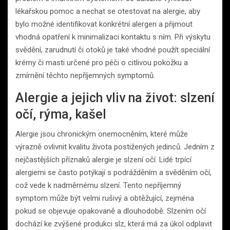
lékařskou pomoc a nechat se otestovat na alergie, aby
bylo možné identifikovat konkrétní alergen a přijmout
vhodná opatření k minimalizaci kontaktu s ním. Při výskytu
svědění, zarudnutí či otoků je také vhodné použít speciální
krémy či masti určené pro péči o citlivou pokožku a
zmírnění těchto nepříjemných symptomů.
Alergie a jejich vliv na život: slzení
očí, rýma, kašel
Alergie jsou chronickým onemocněním, které může
výrazně ovlivnit kvalitu života postižených jedinců. Jedním z
nejčastějších příznaků alergie je slzení očí. Lidé trpící
alergiemi se často potýkají s podrážděním a svěděním očí,
což vede k nadměrnému slzení. Tento nepříjemný
symptom může být velmi rušivý a obtěžující, zejména
pokud se objevuje opakovaně a dlouhodobě. Slzením očí
dochází ke zvýšené produkci slz, která má za úkol odplavit