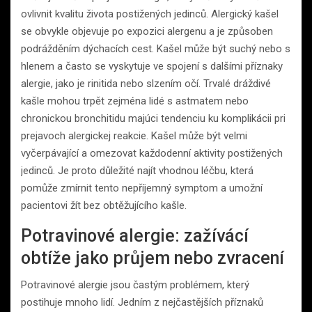
ovlivnit kvalitu života postižených jedinců. Alergický kašel
se obvykle objevuje po expozici alergenu a je způsoben
podrážděním dýchacích cest. Kašel může být suchý nebo s
hlenem a často se vyskytuje ve spojení s dalšími příznaky
alergie, jako je rinitida nebo slzením očí. Trvalé dráždivé
kašle mohou trpět zejména lidé s astmatem nebo
chronickou bronchitidu majúci tendenciu ku komplikácii pri
prejavoch alergickej reakcie. Kašel může být velmi
vyčerpávající a omezovat každodenní aktivity postižených
jedinců. Je proto důležité najít vhodnou léčbu, která
pomůže zmírnit tento nepříjemný symptom a umožní
pacientovi žít bez obtěžujícího kašle.
Potravinové alergie: zažívácí
obtíže jako průjem nebo zvracení
Potravinové alergie jsou častým problémem, který
postihuje mnoho lidí. Jedním z nejčastějších příznaků